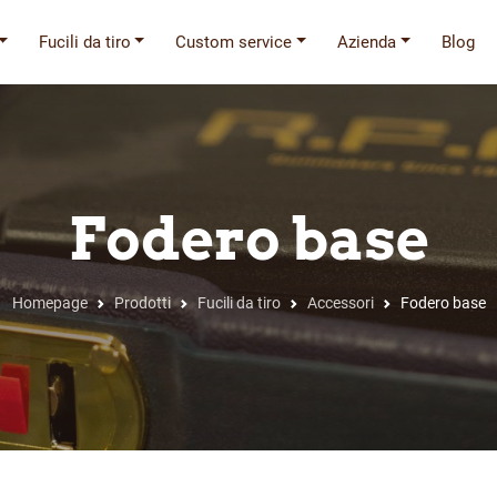
Fucili da tiro
Custom service
Azienda
Blog
Fodero base
Homepage
Prodotti
Fucili da tiro
Accessori
Fodero base