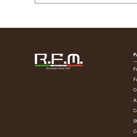
P
F
Fu
C
A
C
S
C