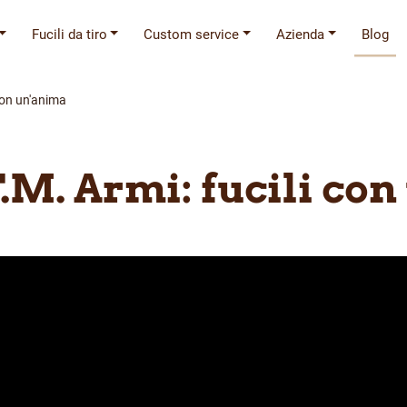
Fucili da tiro
Custom service
Azienda
Blog
 con un'anima
F.M. Armi: fucili co